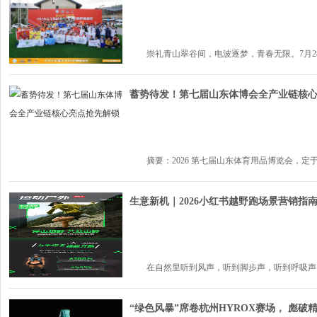
崇礼青山翠谷间，电波逐梦，青春无限。7月28日，2
蓄势待发！第七届山东体博会全产业链核
摘要：2026 第七届山东体育用品博览会，定于 8 月 
生意新机｜2026小红书越野跑场景营销指
在自然里听到风声，听到脚步声，听到呼吸声，越
“绿色风暴”席卷杭州HYROX赛场， 彪破