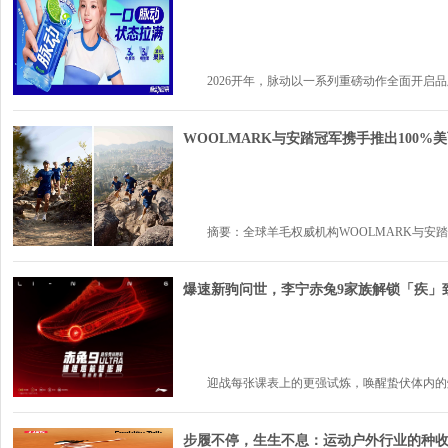
2026开年，脉动以一系列重磅动作全面开启品牌
WOOLMARK与安踏冠军携手推出100%
摘要：全球羊毛权威机构WOOLMARK与安踏集
爆速新驹问世，李宁赤兔9家族解锁「疾」
迎战每张课表上的更强试炼，唤醒蛰伏体内的爆速
步履不停，生生不息：运动户外行业的种