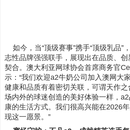
如今，当“顶级赛事”携手“顶级乳品
志性品牌强强联手，展现出在品质、创
契合。澳大利亚网球协会首席商务官Cedric
示：“我们欢迎a2牛奶公司加入澳网大
健康和品质有着密切关联，可谓天作之
场内外的球迷创造的美好体验一样，a
康的生活方式。我们很高兴能在2026
现这一愿景。”