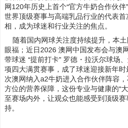
网120年历史上首个“官方牛奶合作伙
世界顶级赛事与高端乳品行业的代表首
相，成为球迷和行业关注的焦点。
随着国内网球关注度持续提升，本土
眼福；近日2026 澳网中国发布会与
带球迷 “提前打卡” 罗德・拉沃尔球场
项四大满贯赛事，成了球迷迎接新年时
次澳网纳入a2牛奶进入合作伙伴阵容
方位的营养保障，这份专业与健康的“大
至赛场内外，让观众也能感受到顶级赛
持。