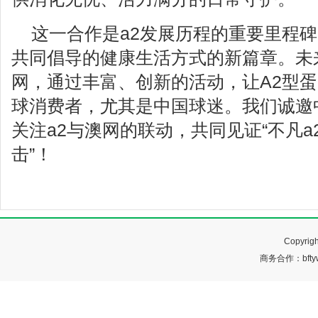
这一合作是a2发展历程的重要里程
共同倡导的健康生活方式的新篇章。未
网，通过丰富、创新的活动，让A2型
球消费者，尤其是中国球迷。我们诚邀
关注a2与澳网的联动，共同见证“不凡a
击”！
Copyr
商务合作：bftyw