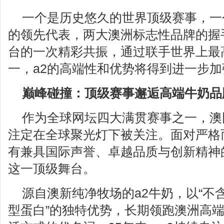
一个是历史悠久的世界顶级赛事，一
的领先代表，两大澳洲标志性品牌的握
台的一次精彩共振，通过联手世界上最
一，a2的高端性和优势将得到进一步加
巅峰碰撞
：
顶
级赛事邂逅高端
牛奶品
作为全球网坛四大满贯赛事之一，澳
注定在全球聚光灯下被关注。面对严格
有兼具国际声誉、卓越品质与创新精神
这一顶级舞台。
源自澳新纯净牧场的a2牛奶，以“不含
型蛋白”的独特优势，长期领跑澳洲高