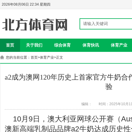
2026年08月06日 22:34 星期四
首页
关于我们
综合体育
体育快讯
体育产业
您的当前位置：
首页
>
体育产业
>正文
a2成为澳网120年历史上首家官方牛奶
验
编辑：
时间：2025年10月1
10月9日，澳大利亚网球公开赛（Austr
澳新高端乳制品品牌a2牛奶达成历史性