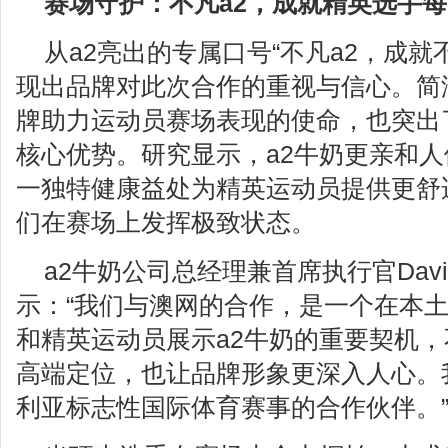
赛场守护：
不凡
a2
，成就精英选手每
从a2亮出的专属口号“不凡a2，成就
现出品牌对此次合作的重视与信心。简
牌助力运动员赛场表现的使命，也突出了
核心优势。研究显示，a2牛奶更亲和
一独特健康益处为精英运动员提供更舒
们在赛场上发挥极致状态。
a2牛奶公司总经理兼首席执行官David B
示：“我们与澳网的合作，是一个在本
和精英运动员展示a2牛奶的重要契机
高端定位，也让品牌形象更深入人心。
利亚标志性国际体育赛事的合作伙伴。