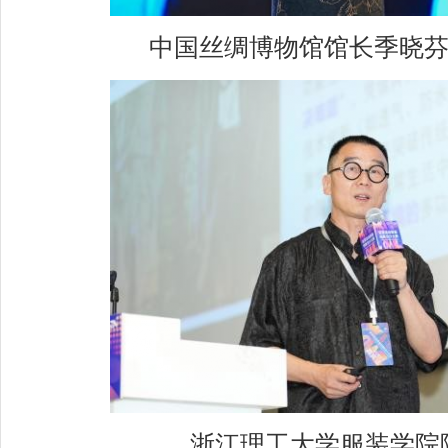
中国丝绸博物馆馆长季晓
浙江理工大学服装学院