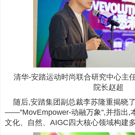
清华-安踏运动时尚联合研究中心主
院长赵超
随后,安踏集团副总裁李苏隆重揭晓
——”MovEmpower-动融万象”,并指
文化、自然、AIGC四大核心领域构建