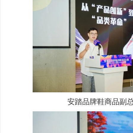
安踏品牌鞋商品副