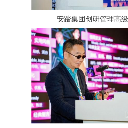
安踏集团创研管理高