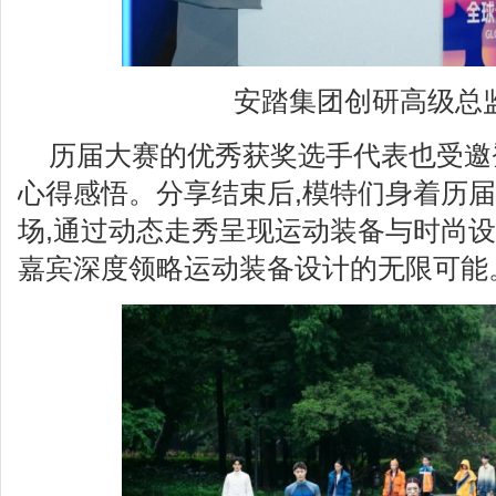
安踏集团创研高级总
历届大赛的优秀获奖选手代表也受邀
心得感悟。分享结束后,模特们身着历
场,通过动态走秀呈现运动装备与时尚设
嘉宾深度领略运动装备设计的无限可能