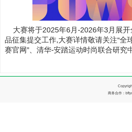
大赛将于2025年6月-2026年3月
品征集提交工作,大赛详情敬请关注“全
赛官网”、清华-安踏运动时尚联合研究
Copyr
商务合作：bftyw