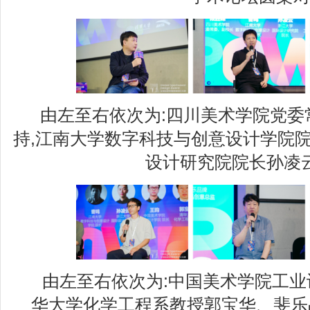
由左至右依次为:四川美术学院党委
持,江南大学数字科技与创意设计学院
设计研究院院长孙凌
由左至右依次为:中国美术学院工业
华大学化学工程系教授郭宝华、斐乐品