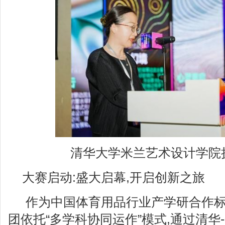
清华大学米兰艺术设计学院
大赛启动:盛大启幕,开启创新之旅
作为中国体育用品行业产学研合作标
团依托“多学科协同运作”模式,通过清华