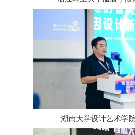
湖南大学设计艺术学