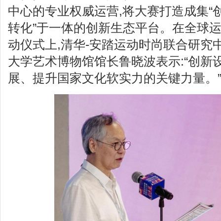
中心的专业权威运营,将大赛打造成集“创
转化”于一体的创新生态平台。在全球
动仪式上,清华-安踏运动时尚联合研究
大学艺术博物馆馆长鲁晓波表示:“创新
展、提升国家文化软实力的关键力量。