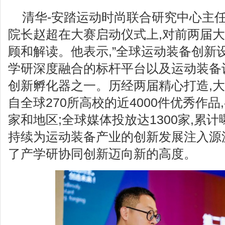
清华-安踏运动时尚联合研究中心主
院长赵超在大赛启动仪式上,对前两届
顾和解读。他表示,”全球运动装备创新
学研深度融合的标杆平台以及运动装备
创新孵化器之一。历经两届精心打造,大
自全球270所高校的近4000件优秀作品
家和地区;全球媒体投放达1300家,累
持续为运动装备产业的创新发展注入源
了产学研协同创新迈向新的高度。