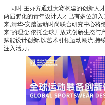
同时,主办方通过大赛构建的创新人才
两届孵化的青年设计人才已有多位加入
来,清华-安踏运动时尚联合研究中心将
来”的理念,依托全球开放式创新生态与
赋能设计创新,以艺术引领运动潮流,持
注入活力。