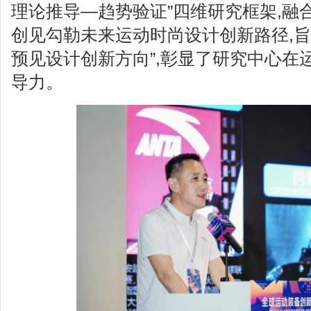
理论推导—趋势验证”四维研究框架,融
创见勾勒未来运动时尚设计创新路径,旨
预见设计创新方向”,彰显了研究中心在
导力。