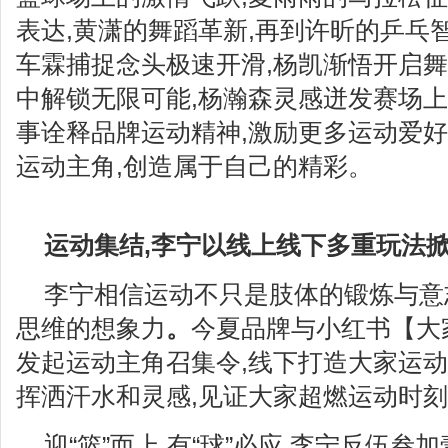
表达,黄潇的舞蹈革新,再到许昕的乒乓智战
车霖捕捉念头极速开滑,杨凯渐悟开启舞
中解锁无限可能,杨瀚森灵感迸发赛场上
事诠释品牌运动精神,激励更多运动爱好
运动主角,创造属于自己的精彩。
运动集结,李宁以线上线下多
重
玩法
李宁相信运动不只是肢体的锻炼与意
思维的想象力
。
今夏品牌与小红书【大家
发起运动主角召集令,线下打造大家运动
挥洒汗水和灵感,见证大家超燃运动时
迎“篮”而上,有“球”必应,李宁反伍叁