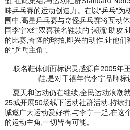
盟”在此集结,与运动社群Standard Ner
味乒乓赛的运动创造力。在以“乒乓”为
围中,高星乒乓赛与奇怪乒乓赛将互动体
国李宁X红双喜联名鞋款的“潮流”助攻
的比赛,奇怪的球拍,即兴的动作,让他
的“乒乓主角”。
联名鞋体侧面标识灵感源自2005年
鞋,是对千禧年代李宁品牌标
夏天和运动仍在继续,全民运动浪潮
25城开展50场线下运动社群活动,持续打
诚邀广大运动爱好者,与李宁一起,在这个
的运动主角,一切皆有可能。