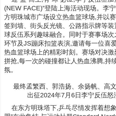
(NEW FACE)”登陆上海活动现场。
方明珠城市广场设立热血篮球场,并以
签到墙、街头反光镜、公路指示牌等装
球反伍系列趣味融合。同时于赛事场次
环节及JS蹦床扣篮表演,邀请每一位喜
热血篮球场上的精彩时刻。赛场对决激
拼抢,每一次的碰撞都让人热血沸腾,持
氛。
最终孟繁西、郭浩扬、余扬帆、高文
出征2024年7月6日李宁反伍
在东方明珠塔下,乒乓尽情发挥着想象