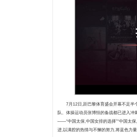
7月12日,距巴黎体育盛会开幕不足半
队、体操运动员张博恒的备战都已进入冲刺
——“中国太保,中国女排的选择”“中国太保
进,以满腔的热情与不懈的努力,将蓝色力量