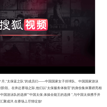
个月,“太保蓝之队”的成员们——中国国家女子排球队、中国国家游泳
阶段。在奔赴赛场之际,他们以“太保服务体验官”的身份集体重磅亮相
,中国游泳队的选择”“中国太保,体操全能王的选择 ”,与中国太保携手并
汇聚成洋,在赛场上尽情绽放!