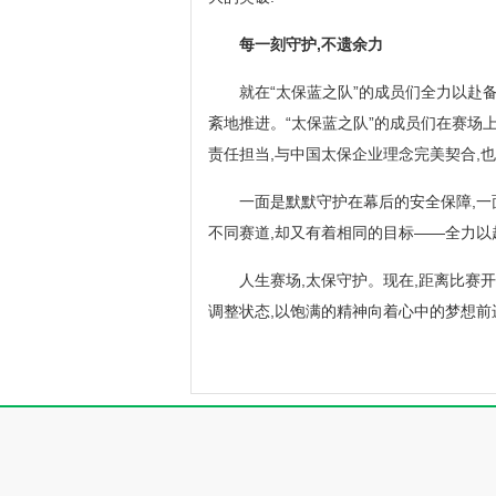
每一刻守护,不遗余力
就在“太保蓝之队”的成员们全力以赴
紊地推进。“太保蓝之队”的成员们在赛场上,
责任担当,与中国太保企业理念完美契合,
一面是默默守护在幕后的安全保障,一
不同赛道,却又有着相同的目标——全力以
人生赛场,太保守护。现在,距离比赛
调整状态,以饱满的精神向着心中的梦想前