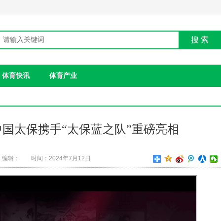
搜 索
体育快讯
体育产业
中国太保携手“太保蓝之队”重磅亮相
编辑：
时间：2024年7月12日