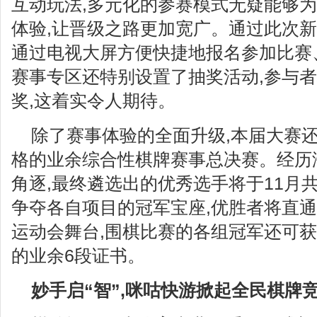
互动玩法,多元化的参赛模式无疑能够
体验,让晋级之路更加宽广。通过此次新
通过电视大屏方便快捷地报名参加比赛
赛事专区还特别设置了抽奖活动,参与
奖,这着实令人期待。
除了赛事体验的全面升级,本届大赛
格的业余综合性棋牌赛事总决赛。经历
角逐,最终遴选出的优秀选手将于11月
争夺各自项目的冠军宝座,优胜者将直通
运动会舞台,围棋比赛的各组冠军还可
的业余6段证书。
妙手启“智”
,
咪咕快游
掀起全民棋牌