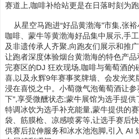
赛道上,咖啡补给站更是在日落时刻为
从星空马跑进“好品黄渤海”市集,张
咖啡、蒙牛等黄渤海好品集中展示,手
及非遗传承人齐聚,向跑友们展示和推广
让跑者深度体验烟台黄渤海的特色产品
完赛区的DJ 狂欢现场,咖啡与葡萄酒的
喜,以及永辉9年赛事奖牌墙、会发光奖
浸在喜悦之中。小萄微气泡葡萄酒让参赛者
下”,享受微醺状态;蒙牛展馆为选手提供
特调冰饮为选手补充能量,蒙牛提供的赛
袋、筋膜枪、凉感喷雾等,让选手赛后快
供赛后拉伸服务和冰水池泡脚,引入 AI