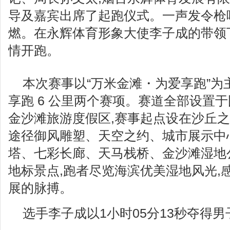
导及嘉宾出席了起跑仪式。一声发令枪
燃。在永辉体育形象大使李子成的带领下
情开跑。
本次赛事以“万米金滩・为爱享跑”为
享跑 6 公里两个赛项。赛道全部设置
金沙滩旅游度假区,赛事起点设在沙丘之
途径御风雕塑、天空之约、城市展示中
塔、七彩长廊、天马栈桥、金沙滩湿地
地标景点,跑者尽览海滨优美湿地风光,
展的脉搏。
选手李子成以1小时05分13秒夺得