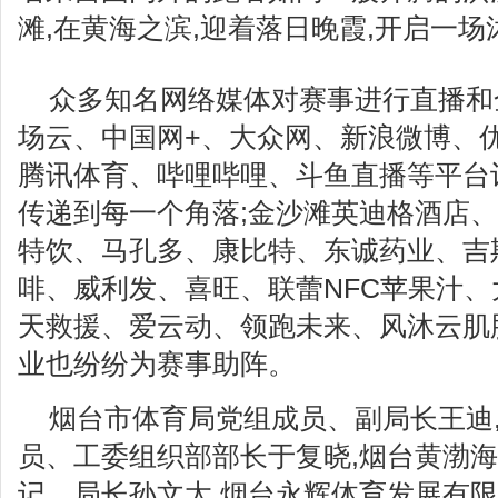
滩,在黄海之滨,迎着落日晚霞,开启一
众多知名网络媒体对赛事进行直播和
场云、中国网+、大众网、新浪微博、
腾讯体育、哔哩哔哩、斗鱼直播等平台
传递到每一个角落;金沙滩英迪格酒店
特饮、马孔多、康比特、东诚药业、吉斯
啡、威利发、喜旺、联蕾NFC苹果汁
天救援、爱云动、领跑未来、风沐云肌
业也纷纷为赛事助阵。
烟台市体育局党组成员、副局长王迪
员、工委组织部部长于复晓,烟台黄渤
记、局长孙文太,烟台永辉体育发展有