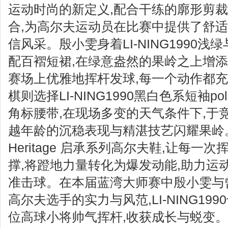
运动时尚的新定义,配合干练的廓形剪裁
合,为高尔夫运动员在比赛中提供了舒适
信风采。殷小雯身着LI-NING1990浅
配百褶短裙,在绿意盎然的果岭之上增添
赛场上优雅地挥杆发球,每一个动作都
棋则选择LI-NING1990黑白色系短袖p
角标腰带,在现场多变的天气条件下,于
越年龄的沉稳表现与精湛技艺闪耀果岭
Heritage 启承系列高尔夫鞋,让每
撑,将蹬地力量转化为爆发动能,助力运
准击球。在本届蓝湾大师赛中殷小雯与
高尔夫选手的实力与风范,LI-NING1
位高球小将帅气挥杆,收获成长与蜕变。