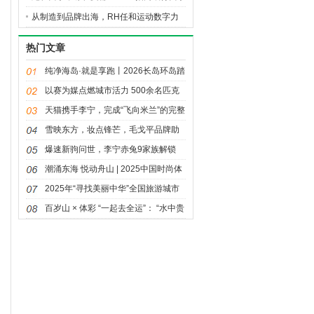
半程马拉松今日圆满落幕
从制造到品牌出海，RH任和运动数字力
量新品海外众筹27分钟破百万美元
热门文章
纯净海岛·就是享跑丨2026长岛环岛踏
青跑圆满落幕
以赛为媒点燃城市活力 500余名匹克
球高手廊坊竞技
天猫携手李宁，完成“飞向米兰”的完整
叙事
雪映东方，妆点锋芒，毛戈平品牌助
力中国健儿「耀米兰」
爆速新驹问世，李宁赤兔9家族解锁
「疾」致竞训体验
潮涌东海 悦动舟山 | 2025中国时尚体
育季（舟山站）圆满收官，“体育+”融
2025年“寻找美丽中华”全国旅游城市
合发展再谱新篇
定向系列赛（陕西城固站）开赛 体育
百岁山 × 体彩 “一起去全运”： “水中贵
文旅融合点亮千年古城
族”的体育口碑生态深耕