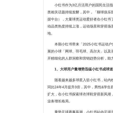
小红书作为3亿月活用户的国民生活
类相关话题持续发酵，其中，「聊球俱乐部
据中台），大量球类运动爱好者在小红书
动品类热度持续上涨，运动场景和穿搭场
地。
本期小红书带来「2025小红书运动
展的小球「网球、羽毛球、高尔夫」以及
开精细化的人群洞察和营销趋势分析，助
1、大球用户量增势迅猛小红书成球
随着越来越多球星入驻小红书，站内粉
同比24年4月提升3倍，其中，男性&学
扩大，在小红书探索球衣球鞋穿搭新风潮
业务增长格局。
乘势足球赛事风潮，小红书站内足球兴