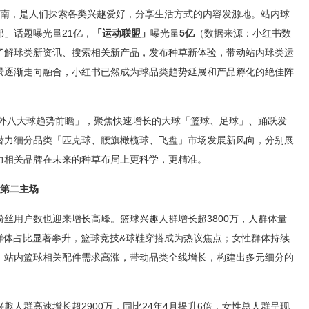
指南，是人们探索各类兴趣爱好，分享生活方式的内容发源地。站内球
」话题曝光量21亿，
「运动联盟」
曝光量
5亿
（数据来源：小红书数
了解球类新资讯、搜索相关新产品，发布种草新体验，带动站内球类运
景逐渐走向融合，小红书已然成为球品类趋势延展和产品孵化的绝佳阵
户外八大球趋势前瞻」，聚焦快速增长的大球「篮球、足球」、踊跃发
潜力细分品类「匹克球、腰旗橄榄球、飞盘」市场发展新风向，分别展
力相关品牌在未来的种草布局上更科学，更精准。
迷第二主场
丝用户数也迎来增长高峰。篮球兴趣人群增长超3800万，人群体量
生群体占比显著攀升，篮球竞技&球鞋穿搭成为热议焦点；女性群体持续
，站内篮球相关配件需求高涨，带动品类全线增长，构建出多元细分的
趣人群高速增长超2900万，同比24年4月提升6倍，女性总人群呈现