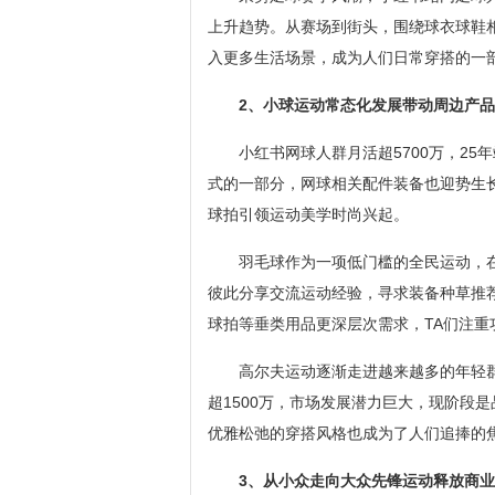
上升趋势。从赛场到街头，围绕球衣球鞋
入更多生活场景，成为人们日常穿搭的一
2、小球运动常态化发展带动周边产
小红书网球人群月活超5700万，2
式的一部分，网球相关配件装备也迎势生长
球拍引领运动美学时尚兴起。
羽毛球作为一项低门槛的全民运动，在
彼此分享交流运动经验，寻求装备种草推
球拍等垂类用品更深层次需求，TA们注
高尔夫运动逐渐走进越来越多的年轻
超1500万，市场发展潜力巨大，现阶段
优雅松弛的穿搭风格也成为了人们追捧的
3、从小众走向大众先锋运动释放商