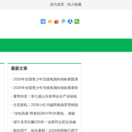
设为首页
-
加入收藏
最新文章
2026年全国青少年无线电测向锦标赛圆满
落幕
2026年全国青少年无线电测向锦标赛赛程
过半 首场颁奖见证青春荣耀
蓄势待发！第七届山东体博会全产业链核
心亮点抢先解锁
生意新机｜2026小红书越野跑场景营销指
南
“绿色风暴”席卷杭州HYROX赛场， 彪破
精英HYROX定制版全新配色成为领奖台
端午龙舟狂飙200米！这家药企把运动健
新宠。
康补给站搬去了海河岸边
跑在西宁，练在夏都！2026招商银行西宁