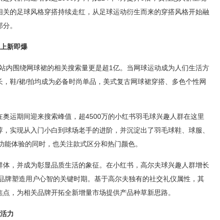
相关的足球风格穿搭持续走红，从足球运动衍生而来的穿搭风格开始融
部分。
品上新即爆
5年站内围绕网球裙的相关搜索量更是超1亿。当网球运动成为人们生活方
，鞋/裙/拍均成为必备时尚单品，美式复古网球裙穿搭、多色个性网
奥运期间迎来搜索峰值，超4500万的小红书羽毛球兴趣人群在这里
荐，实现从入门小白到球场老手的进阶，并沉淀出了羽毛球鞋、球服、
重功能体验的同时，也关注款式区分和热门颜色。
群体，并成为彰显品质生活的象征。在小红书，高尔夫球兴趣人群增长
是品牌塑造用户心智的关键时期。基于高尔夫独有的社交礼仪属性，其
焦点，为相关品牌开拓全新增量市场提供产品种草新思路。
业活力