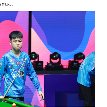
逐梦初心。