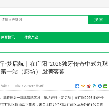
搜 索
体育快讯
体育产业
·梦启航｜在广阳”2026独牙传奇中式九球
赛第一站（廊坊）圆满落幕
编辑：
时间：2026年4月09日
， 随着最后一颗球清脆落袋，廊坊银行・梦启航｜在广阳2026 独牙传
市广阳区圆满落下帷幕，来自全国34个省级行政区及海外的940名青