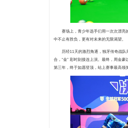
赛场上，青少年选手们用一次次漂亮
中不止有胜负，更有对未来的无限渴望。
历经11天的激烈角逐，独牙传奇战
合，“金” 彩时刻接连上演。最终，周金豪
第三年，终于如愿登顶，站上赛事最高领奖