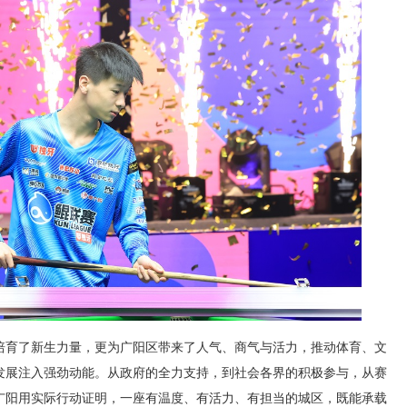
培育了新生力量，更为广阳区带来了人气、商气与活力，推动体育、文
发展注入强劲动能。从政府的全力支持，到社会各界的积极参与，从赛
广阳用实际行动证明，一座有温度、有活力、有担当的城区，既能承载