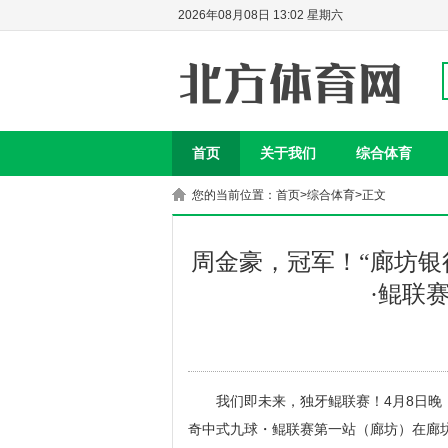
2026年08月08日 13:02 星期六
首页
关于我们
综合体育
您的当前位置：
首页
>
综合体育
>正文
周金豪，冠军！“廊坊银行
·鲲联
我们即未来，独牙鲲联赛！4月8日晚
奇中式九球・鲲联赛第一站（廊坊）在廊坊