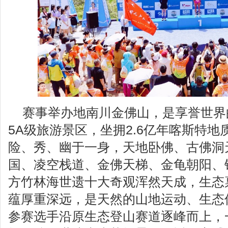
赛事举办地南川金佛山，是享誉世界
5A级旅游景区，坐拥2.6亿年喀斯特
险、秀、幽于一身，天地卧佛、古佛洞
国、凌空栈道、金佛天梯、金龟朝阳、
方竹林海世遗十大奇观浑然天成，生态
蕴厚重深远，是天然的山地运动、生态
参赛选手沿原生态登山赛道逐峰而上，