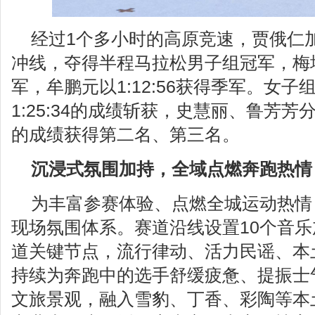
经过1个多小时的高原竞速，贾俄仁加以
冲线，夺得半程马拉松男子组冠军，梅增彪
军，牟鹏元以1:12:56获得季军。女
1:25:34的成绩斩获，史慧丽、鲁芳芳分别以1
的成绩获得第二名、第三名。
沉浸式氛围加持，全域点燃奔跑热情
为丰富参赛体验、点燃全城运动热情
现场氛围体系。赛道沿线设置10个音
道关键节点，流行律动、活力民谣、本
持续为奔跑中的选手舒缓疲惫、提振士
文旅景观，融入雪豹、丁香、彩陶等本