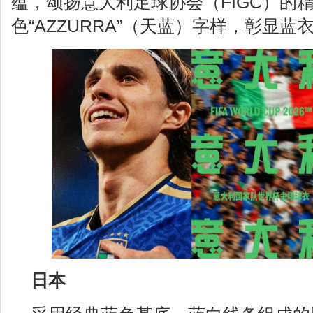
蕴，颂扬意大利足球协会（FIGC）的
色“AZZURRA”（天蓝）字样，彰显
日本