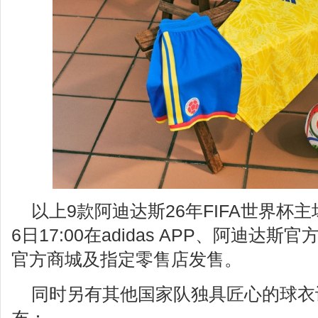
以上9款阿迪达斯26年FIFA世界杯主
6日17:00在adidas APP、阿迪达
官方商城及指定零售店发售。
同时另有其他国家队独具匠心的球衣