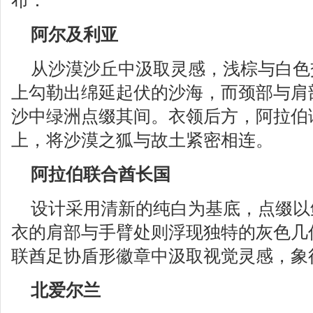
布：
阿尔及利亚
从沙漠沙丘中汲取灵感，浅棕与白色
上勾勒出绵延起伏的沙海，而颈部与肩
沙中绿洲点缀其间。衣领后方，阿拉伯语
上，将沙漠之狐与故土紧密相连。
阿拉伯联合酋长国
设计采用清新的纯白为基底，点缀以
衣的肩部与手臂处则浮现独特的灰色几
联酋足协盾形徽章中汲取视觉灵感，象
北爱尔兰