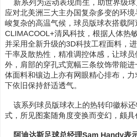
新系列为运动表现而生，助世界级球
应对北美洲三大主办国复杂多变的环境
峻复杂的高温气候，球员版球衣搭载阿
CLIMACOOL+清风科技，根据人体
并采用全新升级的3D科技工程面料，
干率及散热性，精准调控体感，让球员
外，肩部的穿孔式宽幅三条纹饰带能进
体面料和镶边上亦有网眼精心排布，力
下依旧保持舒适透气。
该系列球员版球衣上的热转印徽标还
式，所见图案随角度变换而变幻，颇具
阿迪达斯足球总经理Sam Handy表