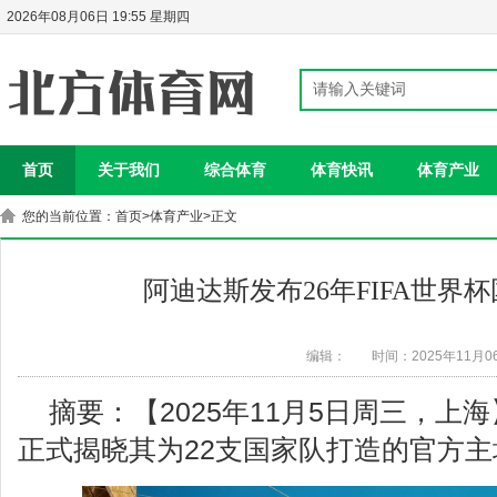
2026年08月06日 19:55 星期四
首页
关于我们
综合体育
体育快讯
体育产业
您的当前位置：
首页
>
体育产业
>正文
阿迪达斯发布26年FIFA世界
编辑：
时间：2025年11月0
摘要：【2025年11月5日周三，上
正式揭晓其为22支国家队打造的官方主