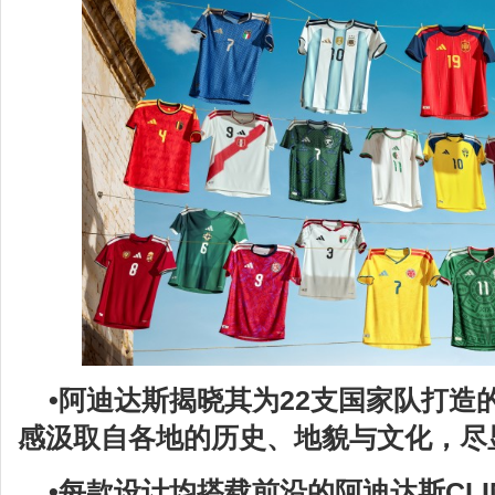
•阿迪达斯揭晓其为22支国家队打造
感汲取自各地的历史、地貌与文化
，
尽
•每款设计均搭载前沿的阿迪达斯CLIM