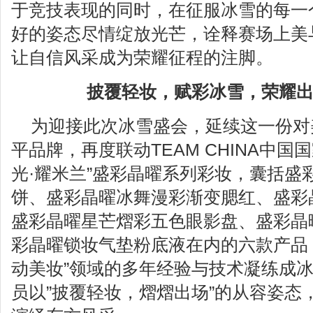
于竞技表现的同时，在征服冰雪的每一
好的姿态尽情绽放光芒，诠释赛场上美
让自信风采成为荣耀征程的注脚。
披覆轻妆，赋彩冰雪，荣耀
为迎接此次冰雪盛会，延续这一份对
平品牌，再度联动TEAM CHINA中国
光·耀米兰”盛彩晶曜系列彩妆，囊括盛
饼、盛彩晶曜冰舞漫彩渐变腮红、盛彩
盛彩晶曜星芒熠彩五色眼影盘、盛彩晶
彩晶曜锁妆气垫粉底液在内的六款产品
动美妆”领域的多年经验与技术凝练成
员以”披覆轻妆，熠熠出场”的从容姿态