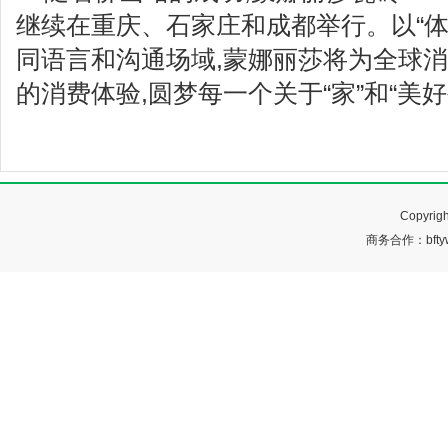
继续在重庆、石家庄和成都举行。以“体
同语言和沟通场域,蒙娜丽莎将为全球
的消费体验,圆梦每一个关于“家”和“美
Copyr
商务合作：bftyw