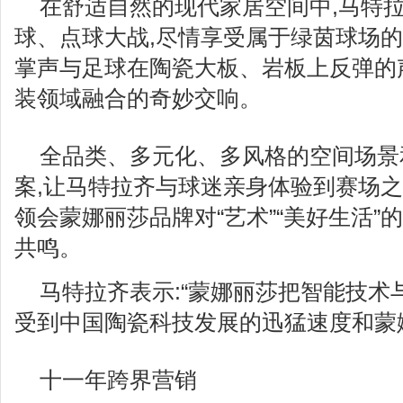
在舒适自然的现代家居空间中,马特
球、点球大战,尽情享受属于绿茵球场的
掌声与足球在陶瓷大板、岩板上反弹的
装领域融合的奇妙交响。
全品类、多元化、多风格的空间场景
案,让马特拉齐与球迷亲身体验到赛场之
领会蒙娜丽莎品牌对“艺术”“美好生活”
共鸣。
马特拉齐表示:“蒙娜丽莎把智能技术
受到中国陶瓷科技发展的迅猛速度和蒙
十一年跨界营销