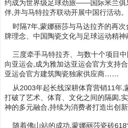
约成为世界级足球劲旅——国际米兰俱
伴,并与马特拉齐联动开展中国行活动。
时隔7年,蒙娜丽莎与马达拉齐的再次
牌理念、中国陶瓷文化与足球运动精神
三度牵手马特拉齐、与数十个项目中
向亚运会,成为雅加达亚运会官方支持合
亚运会官方建筑陶瓷独家供应商……
从2003年起长线深耕体育营销11年
打破了艺术、体育、文化之间的隔阂,
神的多元融合,持续为消费者打造出创
随着佛山站的成功,蒙娜丽莎瓷砖618