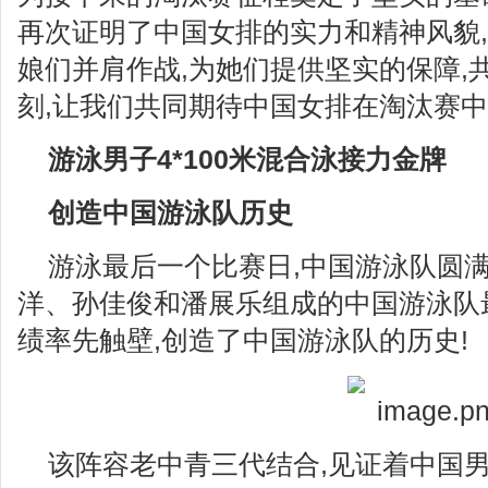
再次证明了中国女排的实力和精神风貌
娘们并肩作战,为她们提供坚实的保障,
刻,让我们共同期待中国女排在淘汰赛中
游泳男子4*100米混合泳接力金牌
创造中国游泳队历史
游泳最后一个比赛日,中国游泳队圆
洋、孙佳俊和潘展乐组成的中国游泳队最
绩率先触壁,创造了中国游泳队的历史!
该阵容老中青三代结合,见证着中国