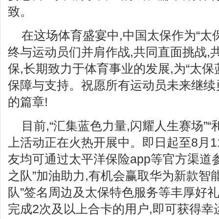
致。
在这场体育盛宴中,中国太保作为“太
终与运动员们并肩作战,共同直面挑战,
保,长期致力于体育事业的发展,为“太保
保障与支持。祝愿所有运动员未来继续
的篇章!
目前,“汇集蓝色力量,闪耀人生赛场”
上活动正在火热开展中。即日起至8月1
友均可通过太平洋保险app等官方渠道参
之队”加油助力,有机会赢取华为新款智
队”签名周边及太保特色服务等丰厚好礼。8月
完成2次及以上合卡的用户,即可获得幸