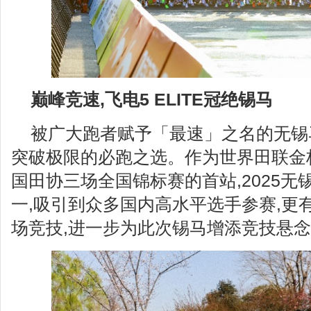
巅峰竞速,飞电5 ELITE冠
绝锡马
被广大跑者赋予「最速」之名的无锡
突破极限的必跑之选。作为世界田联金
国田协三场全国锦标赛的首站,2025
一,吸引到众多国内高水平选手参赛,更
场竞技,进一步为此次锡马增添竞技悬