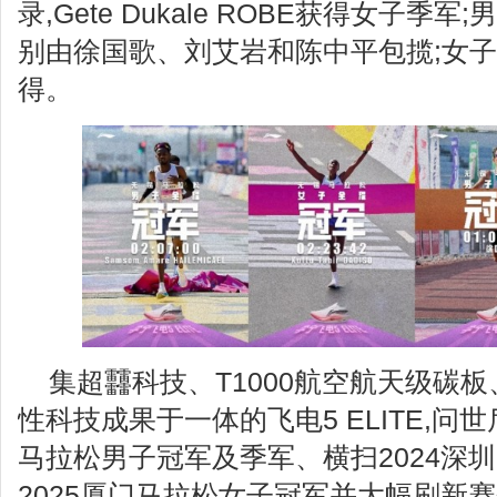
录,Gete Dukale ROBE获得女子
别由徐国歌、刘艾岩和陈中平包揽;女
得。
集超䨻科技、T1000航空航天级碳
性科技成果于一体的飞电5 ELITE,问
马拉松男子冠军及季军、横扫2024深
2025厦门马拉松女子冠军并大幅刷新赛