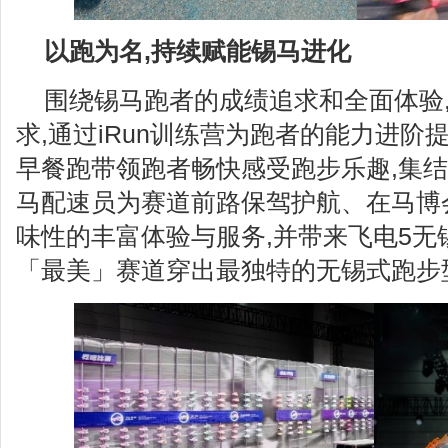
以跑为名,
持续
赋能锡马进化
围绕锡马跑者的成绩追求和全面体验
求,通过iRun训练营为跑者的能力进
早餐跑带领跑者畅快感受跑步乐趣,集
马配速员为赛道前路保驾护航、在马博
味性的丰富体验与服务,并带来飞电5无
「最美」赛道穿出最独特的无锡式跑步