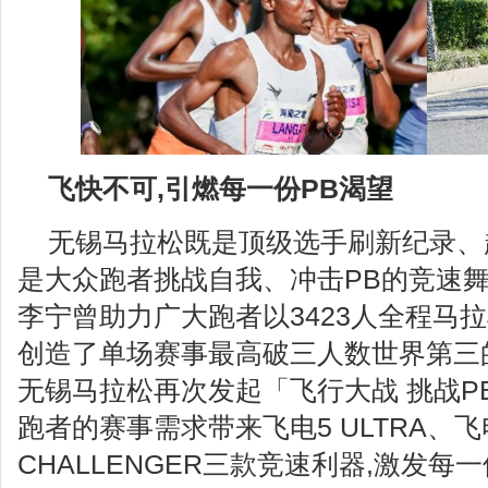
飞快不可,
引燃每一份
PB
渴望
无锡马拉松既是顶级选手刷新纪录、
是大众跑者挑战自我、冲击PB的竞速舞台
李宁曾助力广大跑者以3423人全程马
创造了单场赛事最高破三人数世界第三
无锡马拉松再次发起「飞行大战 挑战P
跑者的赛事需求带来飞电5 ULTRA、飞电
CHALLENGER三款竞速利器,激发每