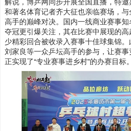
解说，博乒网同步开展全国直播，特邀
和著名体育记者齐大征也亲临赛场，与
高手的巅峰对决。国内一线商业赛事知
夺冠更引爆关注，其在比赛中展现的高
少精彩回合被收录入赛事十佳球集锦。
刘家良等一众乒坛高手的参与，让赛事
正实现了“专业赛事进乡村”的办赛目标