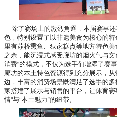
除了赛场上的激烈角逐，本届赛事还
色，特别设置了以非遗美食为核心的特
里有苏桥熏鱼、狄家糕点等地方特色美
之余，能沉浸式感受廊坊的烟火气与文化
消费”的模式，不仅为选手们增添了赛
廊坊的本土特色资源得到充分展示，从
边，丰富的消费场景既满足了选手的多
家搭建了展示与销售的平台，让体育赛
情”与“本土魅力”的纽带。