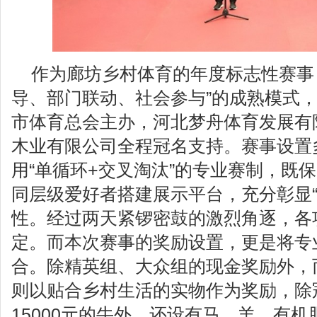
作为廊坊乡村体育的年度标志性赛事
导、部门联动、社会参与”的成熟模式
市体育总会主办，河北梦舟体育发展有
木业有限公司全程冠名支持。赛事设置
用“单循环+交叉淘汰”的专业赛制，既
同层级爱好者搭建展示平台，充分彰显“
性。经过两天紧锣密鼓的激烈角逐，各
定。而本次赛事的奖励设置，更是将专
合。除精英组、大众组的现金奖励外，
则以贴合乡村生活的实物作为奖励，除
15000元的牛外，还设有马、羊、有机