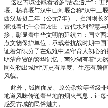
这座古城还藏着诸多“活态遗产”：世
堰、杨填堰与汉中山河堰合称“汉中三堰
西汉居摄二年（公元7年），拦河坝长3
灌溉着七千余亩农田，古代水利智慧与
接，彰显着中华文明的延续力；国立西
点文物保护单位，承载着抗战时期中国高
证着知识分子在危难中坚守育人初心的
明清商贸的繁华记忆，南沙湖有着“天然
同勾勒出城固“历史有厚度、生态有颜值
风貌。
此外，城固面皮、原公杂烩等省级非
地道风味传递着当地的烟火气息，让每
感受古城的民俗魅力。