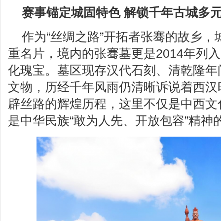
赛事锚定城固特色 解锁千年古城多
作为“丝绸之路”开拓者张骞的故乡，
重名片，境内的张骞墓更是2014年列
化瑰宝。墓区现存汉代石刻、清乾隆年
文物，历经千年风雨仍清晰诉说着西汉
辟丝路的辉煌历程，这里不仅是中西文
是中华民族“敢为人先、开放包容”精神