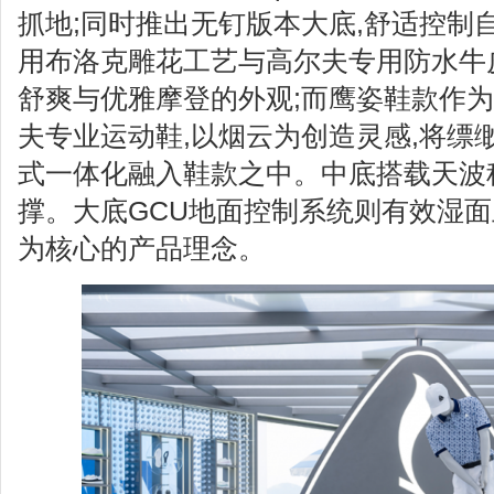
抓地;同时推出无钉版本大底,舒适控制
用布洛克雕花工艺与高尔夫专用防水牛
舒爽与优雅摩登的外观;而鹰姿鞋款作
夫专业运动鞋,以烟云为创造灵感,将缥
式一体化融入鞋款之中。中底搭载天波科
撑。大底GCU地面控制系统则有效湿面止
为核心的产品理念。