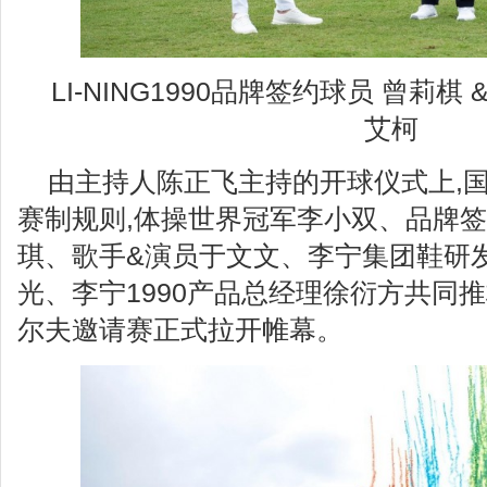
LI-NING1990品牌签约球员 曾莉
艾柯
由主持人陈正飞主持的开球仪式上,
赛制规则,体操世界冠军李小双、品牌
琪、歌手&演员于文文、李宁集团鞋研
光、李宁1990产品总经理徐衍方共同推杆,L
尔夫邀请赛正式拉开帷幕。