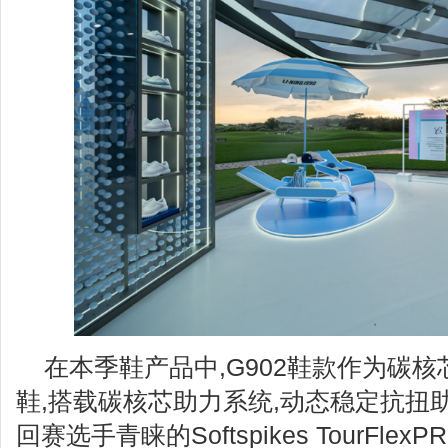
在本季鞋产品中,G902鞋款作为碳
鞋,搭载碳核芯助力系统,动态稳定抗扭
回赛选手青睐的Softspikes TourFl