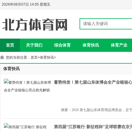
2026年08月07日 14:05 星期五
首页
关于我们
综合体育
体育快讯
体育产业
您的当前位置：
首页
>
体育快讯
>
体育快讯
蓄势待发！第七届山东体博会全产业链核
摘要：2026 第七届山东体育用品博览会，定于 8 月 
第四届“江苏银行·新征程杯”足球联赛在京