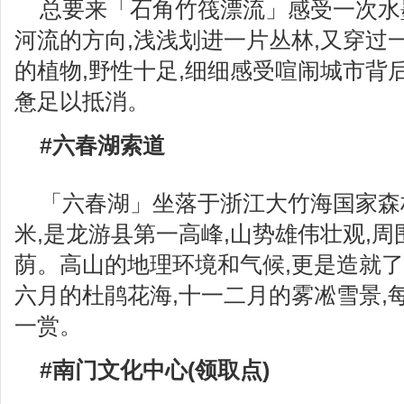
总要来「石角竹筏漂流」感受一次水
河流的方向,浅浅划进一片丛林,又穿过
的植物,野性十足,细细感受喧闹城市背
惫足以抵消。
#六春湖索道
「六春湖」坐落于浙江大竹海国家森林
米,是龙游县第一高峰,山势雄伟壮观,
荫。高山的地理环境和气候,更是造就了
六月的杜鹃花海,十一二月的雾凇雪景,
一赏。
#南门文化中心(领取点)