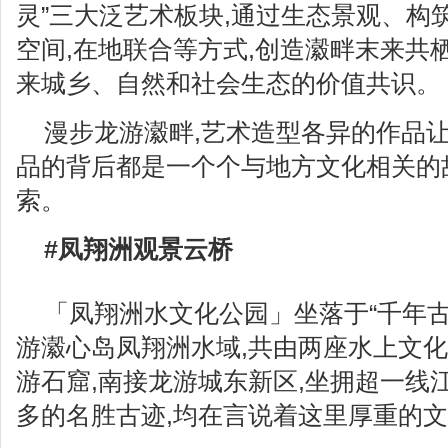
灵”三大泛艺术板块,通过生态景观、构
空间,在地联合等方式,创造瀫畔末来共
来城乡、自然和社会生态的价值共识。
漫步龙游瀫畔,艺术造型各异的作品
品的背后都是一个个与地方文化相关的
索。
#凤翔洲观景云桥
「凤翔洲水文化公园」坐落于“千年古
游瀫心岛凤翔洲水域,共由两座水上文化
游石窟,南接龙游城东新区,坐拥超一线江
多的名胜古迹,均在言说着这里厚重的