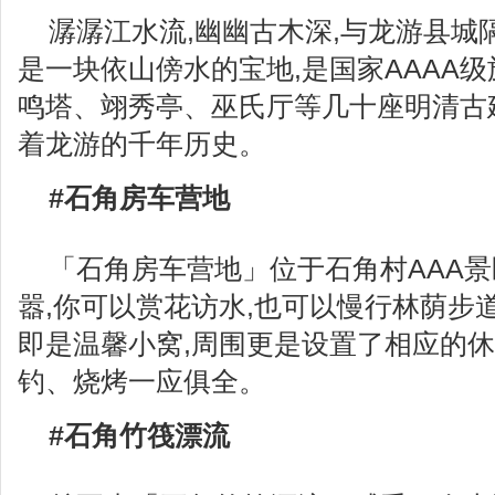
潺潺江水流,幽幽古木深,与龙游县城
是一块依山傍水的宝地,是国家AAAA级
鸣塔、翊秀亭、巫氏厅等几十座明清古
着龙游的千年历史。
#石角房车营地
「石角房车营地」位于石角村AAA景
嚣,你可以赏花访水,也可以慢行林荫步道
即是温馨小窝,周围更是设置了相应的休
钓、烧烤一应俱全。
#石角竹筏漂流